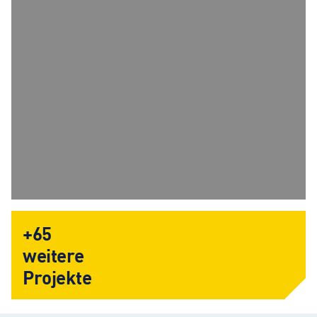
+65
weitere
Projekte