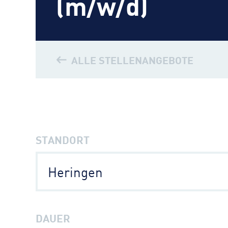
(m/w/d)
ALLE STELLENANGEBOTE
STANDORT
Heringen
DAUER