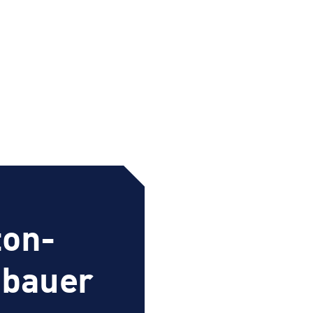
ton-
nbauer