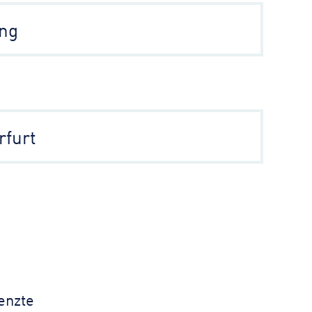
ung
rfurt
enzte