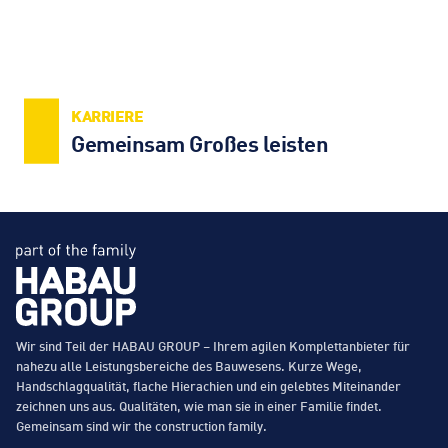
KARRIERE
Gemeinsam Großes leisten
Wir sind Teil der HABAU GROUP – Ihrem agilen Komplettanbieter für
nahezu alle Leistungsbereiche des Bauwesens. Kurze Wege,
Handschlagqualität, flache Hierachien und ein gelebtes Miteinander
zeichnen uns aus. Qualitäten, wie man sie in einer Familie findet.
Gemeinsam sind wir the construction family.