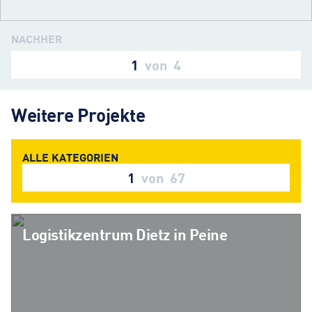
NACHHER
1
von
4
Weitere Projekte
1
von
67
Logistikzentrum Dietz in Peine