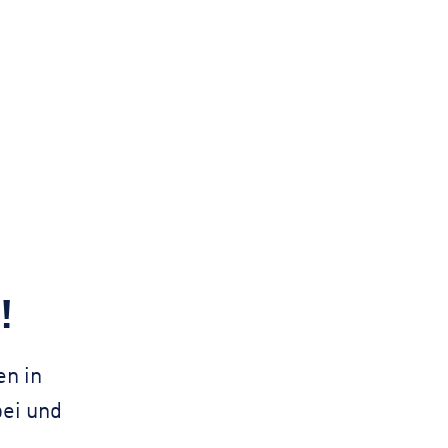
!
en in
bei und