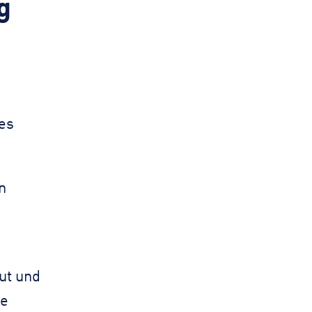
g
es
n
ut und
se